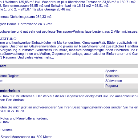
 1.Wohnen 135,85 m2 inkl. Waschraum plus überdachte Terrassen 23,86 m2 = 159,71 m2.
2. Sonnenterrassen 65,85 m2 und Schwimmbad mit 18,31 m2 = 93,81 m2.
 1. und 2. = 243,87 m2 plus Garage 20,46 m2
nnutzfläche insgesamt 264,33 m2.
lich Bonus-Gartenfläche ca.35 m2.
ochwertige und gut sehr gut gepflegte Terrassen-Wohnanlage besteht aus 2 Villen mit insge
STATTUNG:
ne und hochwertige Einbauküche mit Markengeräten. Klima warm/kalt. Bäder zusätzlich m
ngen. Duschen mit Glastrennwänden und jeweils mit Rain-Shower und zusätzlicher Handbrau
erverglasung-Kunststoff. Sicherheits-Haustüre, massive handgefertigte Innen-Holztüren und
aüberwachung Innen und Außen, Gegensprechanlage, automatischer Einfahrtstor- und Garag
 3 Räumen. Und vieles vieles mehr...
dort
Spanien
nome Region:
Balearen
n:
Südwesten
:
Peguera
nderheiten
n Dank für Ihr Interesse. Der Verkauf dieser Liegenscahft erfolgt exklusiv und ausschließl
ert Port Andratx.
 rufen Sie mich jetzt an und vereinbaren Sie Ihren Besichtigungstermin oder senden Sie mir
+34 610 27 16 70
Fotos und Pläne bitte anfordern.
n Dank.
rnungen:
Strand Meerzugang ca. 500 Meter.