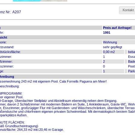
Kontakt
enz Nr: A207
:
Preis auf Anfrage!
hr:
1991
sicht
orie:
Wohnung
tzustand:
sehr gepflegt
stücksfläche:
0,00 m2
beba
zimmer:
1
Ess
fzimmer:
2
Bad
tszimmer:
0
Pool
ge:
1
Park
hreibung
ssenwohnung 243 m2 mit eigenem Pool. Cala Fornells Paguera am Meer!
beschreibung:
MPROGRAMM:
ter eigener Pool.
l-Garage, Überdachter Stellplatz und Abstellraum ebenerdig neben dem Eingang.
mer, davon 2 Schlafzimmer mit modernen Bädern en Suite, 1 Ankleideraum, Gäste-WC, Woh
, Esszimmer, großzügiger Flur mit Garderoben- und Wäscheschränken, überdachte Terras
ußendusche und chlorfreiem eigenen privaten Schwimmbad. Mit dermatologisch bestem Salzfi
parkplätze Außen.
AUTE FLÄCHEN:
äß Grundbucheintragung)
utzfläche: 264,33 m2 inkl.20,46 m Garage.