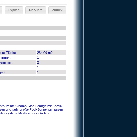
Exposé
Merkliste
Zurück
ute Fläche:
264,00 m2
zimmer:
1
ezimmer:
2
:
1
platz:
1
nraum mit Cinema-Kino-Lounge mit Kamin,
sen und sehr große Pool-Sonnenterrassen
ltersystem. Mediterraner Garten.