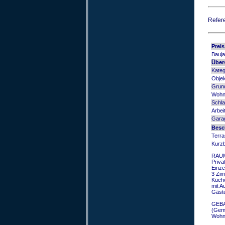
Refer
Preis
Bauja
Über
Kateg
Objek
Grund
Wohn
Schla
Arbei
Gara
Besc
Terra
Kurz
RAU
Priva
Einze
3 Zim
Küche
mit A
Gäste
GEB
(Gem
Wohnn