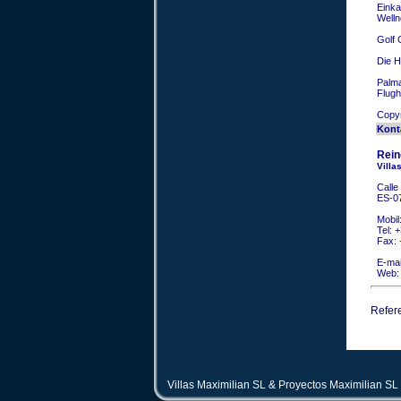
Einka
Welln
Golf 
Die H
Palma
Flugh
Copyr
Kont
Rein
Villa
Calle
ES-0
Mobil
Tel:
+
Fax:
E-mai
Web
Refer
Villas Maximilian SL & Proyectos Maximilian SL