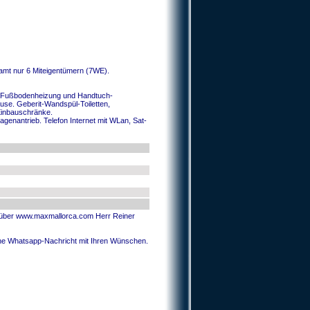
samt nur 6 Miteigentümern (7WE).
it Fußbodenheizung und Handtuch-
se. Geberit-Wandspül-Toiletten,
 Einbauschränke.
enantrieb. Telefon Internet mit WLan, Sat-
ich über www.maxmallorca.com Herr Reiner
 eine Whatsapp-Nachricht mit Ihren Wünschen.