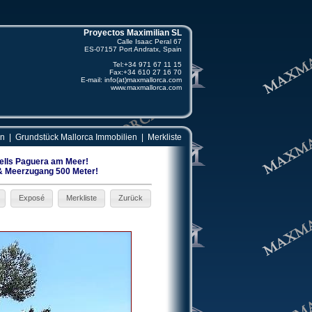
Proyectos Maximilian SL
Calle Isaac Peral 67
ES-07157
Port Andratx, Spain
Tel:
+34 971 67 11 15
Fax:
+34 610 27 16 70
E-mail:
info(at)maxmallorca.com
www.maxmallorca.com
en
|
Grundstück Mallorca Immobilien
|
Merkliste
ells Paguera am Meer!
& Meerzugang 500 Meter!
Exposé
Merkliste
Zurück