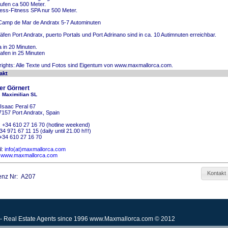
ufen ca 500 Meter.
ess-Fitness SPA nur 500 Meter.
Camp de Mar de Andratx 5-7 Autominuten
äfen Port Andratx, puerto Portals und Port Adrinano sind in ca. 10 Autimnuten erreichbar.
 in 20 Minuten.
afen in 25 Minuten
ights: Alle Texte und Fotos sind Eigentum von www.maxmallorca.com.
akt
er
Görnert
s Maximilian SL
 Isaac Peral 67
7157
Port Andratx, Spain
:
+34 610 27 16 70
(hotline weekend)
34 971 67 11 15
(daily until 21.00 h!!!)
+34 610 27 16 70
l:
info(at)maxmallorca.com
:
www.maxmallorca.com
Kontakt
enz Nr: A207
 - Real Estate Agents since 1996
www.Maxmallorca.com
© 2012