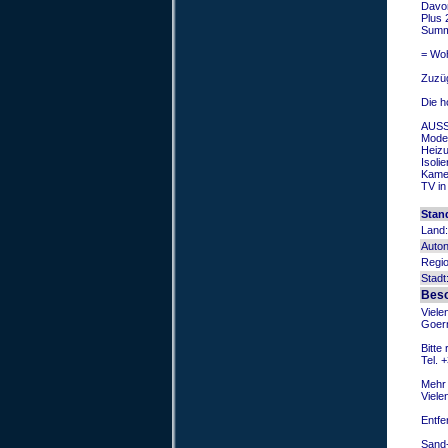
Davon
Plus 
Summe
= Woh
Zuzüg
Die h
AUS
Moder
Heizu
Isoli
Kamer
TV in
Stan
Land:
Auto
Regio
Stadt
Beso
Viele
Goern
Bitte
Tel. 
Mehr 
Viele
Entfe
Sand-