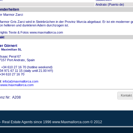
:
Andratx (Puerto de)
nderheiten
er Marmor Zarci
armor Gris Zarci wird in Steinbrüchen in der Provinz Murcia abgebaut. Er ist ein moderner 
on helleren und dunkleren Adern durchzogen ist.
rights Texte & Fotos www.maxmallorca.com
akt
er
Görnert
s Maximilian SL
 Isaac Peral 67
7157
Port Andratx, Spain
:
+34 610 27 16 70
(hotline weekend)
34 971 67 11 15
(daily until 21.00 h!!!)
+34 610 27 16 70
l:
info(at)maxmallorca.com
:
www.maxmallorca.com
Kontakt
enz Nr: A208
 - Real Estate Agents since 1996
www.Maxmallorca.com
© 2012