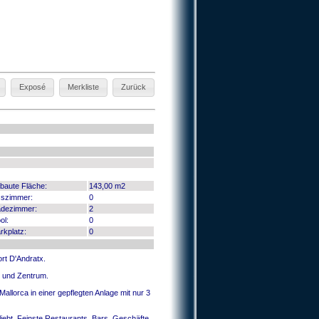
Exposé
Merkliste
Zurück
baute Fläche:
143,00 m2
szimmer:
0
dezimmer:
2
ol:
0
rkplatz:
0
rt D'Andratx.
 und Zentrum.
llorca in einer gepflegten Anlage mit nur 3
iebt. Feinste Restaurants, Bars, Geschäfte