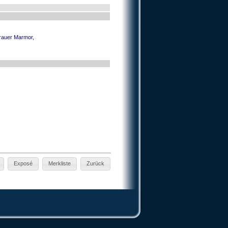
grauer Marmor,
Exposé
Merkliste
Zurück