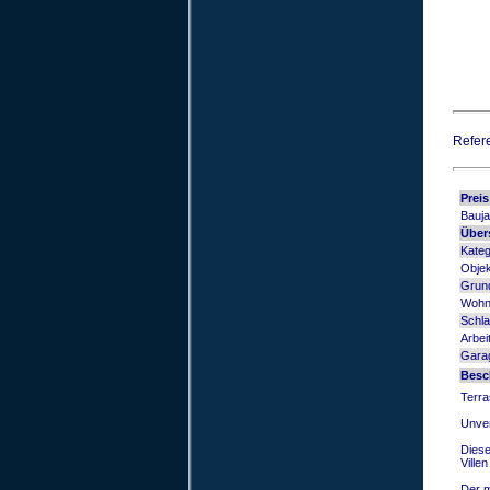
Refer
Preis
Bauja
Über
Kateg
Objek
Grund
Wohn
Schla
Arbei
Gara
Besc
Terra
Unver
Diese
Ville
Der m