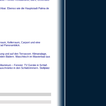
ichbar. Ebenso wie die Hauptstadt Palma de
aum, Kellerraum, Carport und eine
rad Panoramblick.
ung und auf den Terrassen. Klimanalage,
eiden Bädern. Waschtisch im Masterbad aus
Aluminum – Fenster. TV Geräte in Schlaf-
chränke in den Schlafzimmern. Stellplatz