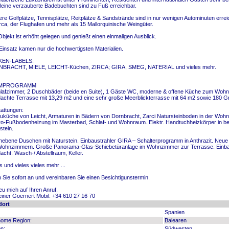
leine verzauberte Badebuchten sind zu Fuß erreichbar.
re Golfplätze, Tennisplätze, Reitplätze & Sandstrände sind in nur wenigen Autominuten erre
rca, der Flughafen und mehr als 15 Mallorquinische Weingüter.
bjekt ist erhöht gelegen und genießt einen einmaligen Ausblick.
insatz kamen nur die hochwertigsten Materialien.
EN-LABELS:
BRACHT, MIELE, LEICHT-Küchen, ZIRCA; GIRA, SMEG, NATERIAL und vieles mehr.
MPROGRAMM
lafzimmer, 2 Duschbäder (beide en Suite), 1 Gäste WC, moderne & offene Küche zum Wohnr
achte Terrasse mit 13,29 m2 und eine sehr große Meerblickterrasse mit 64 m2 sowie 180 G
attungen:
uküche von Leicht, Armaturen in Bädern von Dornbracht, Zarci Natursteinboden in der Wohn
ro-Fußbodenheizung im Masterbad, Schlaf- und Wohnraum. Elektr. Handtuchheizkörper in b
stein.
ebene Duschen mit Naturstein. Einbaustrahler GIRA – Schalterprogramm in Anthrazit. Neue 
ohnzimmern. Große Panorama-Glas-Schiebetüranlage im Wohnzimmer zur Terrasse. Einbaus
acht. Wasch-/ Abstellraum, Keller.
as und vieles vieles mehr ...
 Sie sofort an und vereinbaren Sie einen Besichtigunstermin.
reu mich auf Ihren Anruf.
einer Goernert Mobil: +34 610 27 16 70
dort
Spanien
nome Region:
Balearen
n:
Südwesten