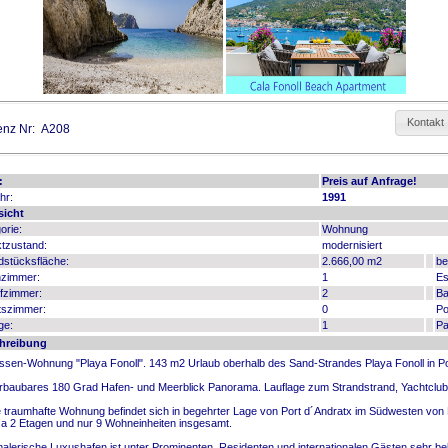
Kontakt
enz Nr: A208
:
Preis auf Anfrage!
hr:
1991
sicht
orie:
Wohnung
tzustand:
modernisiert
stücksfläche:
2.666,00 m2
be
zimmer:
1
Es
fzimmer:
2
Ba
tszimmer:
0
Po
ge:
1
Pa
hreibung
ssen-Wohnung "Playa Fonoll". 143 m2 Urlaub oberhalb des Sand-Strandes Playa Fonoll in Po
baubares 180 Grad Hafen- und Meerblick Panorama. Lauflage zum Strandstrand, Yachtclub
 traumhafte Wohnung befindet sich in begehrter Lage von Port d´Andratx im Südwesten von Ma
n a 2 Etagen und nur 9 Wohneinheiten insgesamt.
alerische Luxushafen ist unter Prominenten, Residenten und internationalen Gästen sehr bel