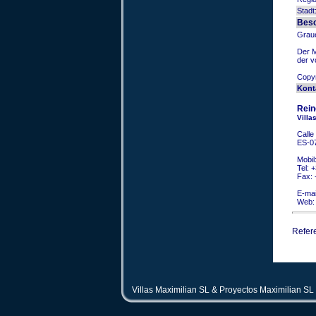
Stadt
Beso
Grau
Der M
der v
Copy
Kont
Rein
Villa
Calle
ES-0
Mobil
Tel:
+
Fax:
E-mai
Web
Refer
Villas Maximilian SL & Proyectos Maximilian SL