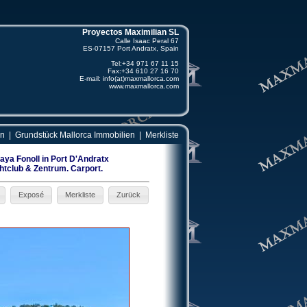
Proyectos Maximilian SL
Calle Isaac Peral 67
ES-07157
Port Andratx, Spain
Tel:
+34 971 67 11 15
Fax:
+34 610 27 16 70
E-mail:
info(at)maxmallorca.com
www.maxmallorca.com
en
|
Grundstück Mallorca Immobilien
|
Merkliste
ya Fonoll in Port D'Andratx
tclub & Zentrum. Carport.
Exposé
Merkliste
Zurück