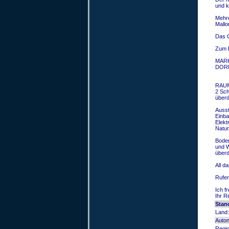
und k
Mehre
Mallo
Das O
Zum E
MARK
DORN
RAU
2 Sch
überd
Ausst
Einba
Elekt
Natur
Boden
und W
überd
All d
Rufen
Ich f
Ihr R
Stan
Land:
Auto
Regio