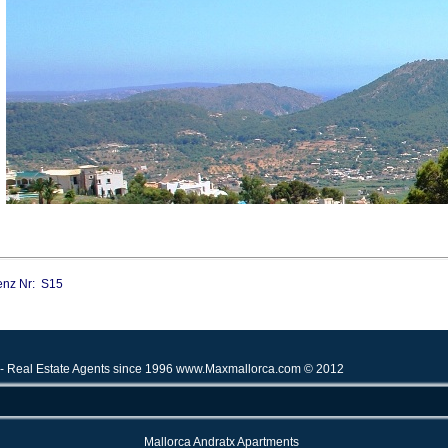
enz Nr: S15
 - Real Estate Agents since 1996
www.Maxmallorca.com
© 2012
Mallorca Andratx Apartments